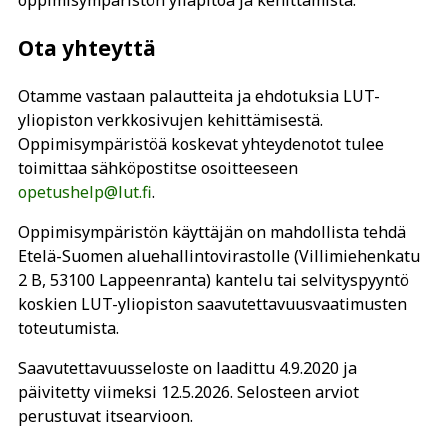
oppimisympäristön ylläpitoa ja kehittämistä.
Ota yhteyttä
Otamme vastaan palautteita ja ehdotuksia LUT-
yliopiston verkkosivujen kehittämisestä.
Oppimisympäristöä koskevat yhteydenotot tulee
toimittaa sähköpostitse osoitteeseen
opetushelp@lut.fi
.
Oppimisympäristön käyttäjän on mahdollista tehdä
Etelä-Suomen aluehallintovirastolle (Villimiehenkatu
2 B, 53100 Lappeenranta) kantelu tai selvityspyyntö
koskien LUT-yliopiston saavutettavuusvaatimusten
toteutumista.
Saavutettavuusseloste on laadittu 4.9.2020 ja
päivitetty viimeksi 12.5.2026. Selosteen arviot
perustuvat itsearvioon.