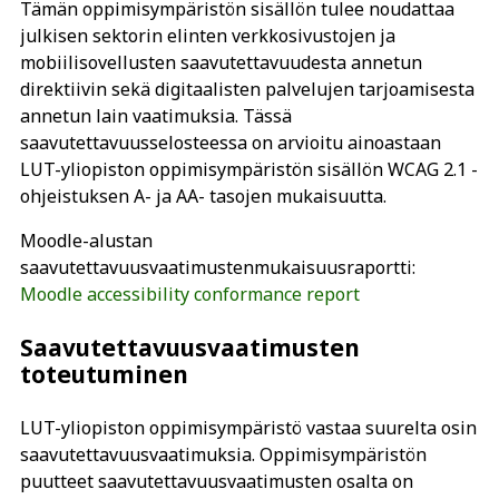
Tämän oppimisympäristön sisällön tulee noudattaa
julkisen sektorin elinten verkkosivustojen ja
mobiilisovellusten saavutettavuudesta annetun
direktiivin sekä digitaalisten palvelujen tarjoamisesta
annetun lain vaatimuksia. Tässä
saavutettavuusselosteessa on arvioitu ainoastaan
LUT-yliopiston oppimisympäristön sisällön WCAG 2.1 -
ohjeistuksen A- ja AA- tasojen mukaisuutta.
Moodle-alustan
saavutettavuusvaatimustenmukaisuusraportti:
Moodle accessibility conformance report
Saavutettavuusvaatimusten
toteutuminen
LUT-yliopiston oppimisympäristö vastaa suurelta osin
saavutettavuusvaatimuksia. Oppimisympäristön
puutteet saavutettavuusvaatimusten osalta on