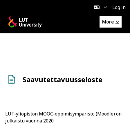
Log in
Skip to main content
More
Saavutettavuusseloste
Completion requirements
LUT-yliopiston MOOC-oppimisympäristö (Moodle) on
julkaistu vuonna 2020.