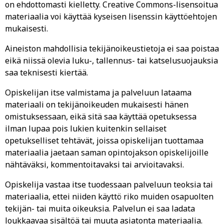
on ehdottomasti kielletty. Creative Commons-lisensoitua
materiaalia voi käyttää kyseisen lisenssin käyttöehtojen
mukaisesti.
Aineiston mahdollisia tekijänoikeustietoja ei saa poistaa
eikä niissä olevia luku-, tallennus- tai katselusuojauksia
saa teknisesti kiertää.
Opiskelijan itse valmistama ja palveluun lataama
materiaali on tekijänoikeuden mukaisesti hänen
omistuksessaan, eikä sitä saa käyttää opetuksessa
ilman lupaa pois lukien kuitenkin sellaiset
opetukselliset tehtävät, joissa opiskelijan tuottamaa
materiaalia jaetaan saman opintojakson opiskelijoille
nähtäväksi, kommentoitavaksi tai arvioitavaksi.
Opiskelija vastaa itse tuodessaan palveluun teoksia tai
materiaalia, ettei niiden käyttö riko muiden osapuolten
tekijän- tai muita oikeuksia. Palvelun ei saa ladata
loukkaavaa sisältöä tai muuta asiatonta materiaalia.