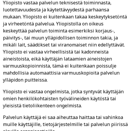
Yliopisto vastaa palvelun teknisestä toiminnasta,
luotettavuudesta ja käytettävyydestä parhaansa
mukaan. Yliopisto ei kuitenkaan takaa keskeytyksetöntä
ja virheetöntä palvelua. Yliopistolla on oikeus
keskeyttää palvelun toiminta esimerkiksi korjaus-,
päivitys-, tai muun ylläpidollisen toiminnon takia, ja
mikäli lait, säädökset tai viranomaiset niin edellyttävät.
Yliopisto ei vastaa virheellisistä tai kadonneista
aineistoista, eikä käyttäjän lataamien aineistojen
varmuuskopioinnista, tämä ei kuitenkaan poissulje
mahdollisia automaattisia varmuuskopioita palvelun
ylläpidon puitteissa.
Yliopisto ei vastaa ongelmista, jotka syntyvät käyttäjän
omien henkilökohtaisten työvälineiden käytöstä tai
yleisistä tietoliikenteen ongelmista.
Palvelun käyttäjä ei saa aiheuttaa haittaa tai vahinkoa
muille käyttäjille, tietojärjestelmille tai palvelun piirissä