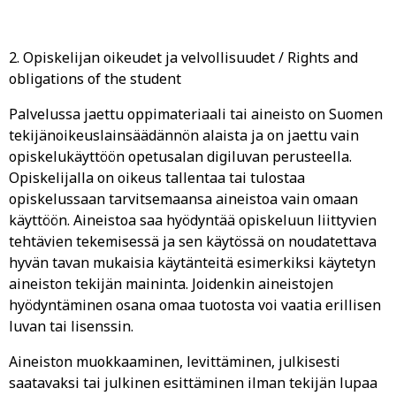
2. Opiskelijan oikeudet ja velvollisuudet / Rights and
obligations of the student
Palvelussa jaettu oppimateriaali tai aineisto on Suomen
tekijänoikeuslainsäädännön alaista ja on jaettu vain
opiskelukäyttöön opetusalan digiluvan perusteella.
Opiskelijalla on oikeus tallentaa tai tulostaa
opiskelussaan tarvitsemaansa aineistoa vain omaan
käyttöön. Aineistoa saa hyödyntää opiskeluun liittyvien
tehtävien tekemisessä ja sen käytössä on noudatettava
hyvän tavan mukaisia käytänteitä esimerkiksi käytetyn
aineiston tekijän maininta. Joidenkin aineistojen
hyödyntäminen osana omaa tuotosta voi vaatia erillisen
luvan tai lisenssin.
Aineiston muokkaaminen, levittäminen, julkisesti
saatavaksi tai julkinen esittäminen ilman tekijän lupaa