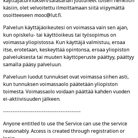
käyttäjätunnuksen/salasanan joutuneet toisen henkilön
käsiin, olet velvoitettu ilmoittamaan siitä viipymättä
osoitteeseen mooc@lut.fi.
Palvelun käyttäjäoikeutesi on voimassa vain sen ajan,
kun opiskelu- tai käyttöoikeus tai työsopimus on
voimassa yliopistossa. Kun käyttäjä valmistuu, eroaa
itse, erotetaan, keskeyttää opintonsa, eroaa yliopiston
palveluksesta tai muuten käyttöperuste päättyy, päättyy
samalla pääsy palveluun.
Palveluun luodut tunnukset ovat voimassa siihen asti,
kun tunnuksen voimassaolo päätetään yliopiston
toimesta. Voimassaolo voidaan päättää kahden vuoden
ei-aktiivisuuden jälkeen.
------------------------------------------
Anyone entitled to use the Service can use the service
reasonably. Access is created through registration or